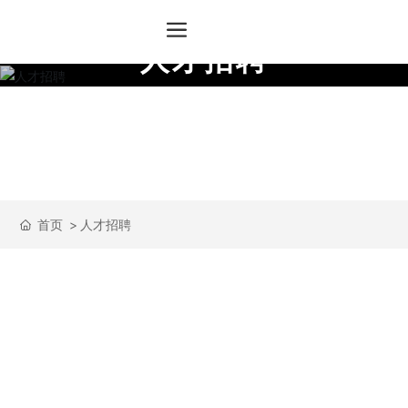
人
才
招
聘
J
O
I
N
U
S
首页
人才招聘
文化理念
——